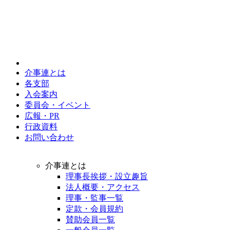
介事連とは
各支部
入会案内
委員会・イベント
広報・PR
行政資料
お問い合わせ
介事連とは
理事長挨拶・設立趣旨
法人概要・アクセス
理事・監事一覧
定款・会員規約
賛助会員一覧