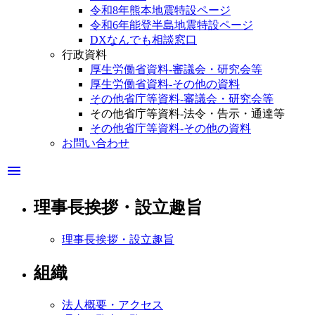
令和8年熊本地震特設ページ
令和6年能登半島地震特設ページ
DXなんでも相談窓口
行政資料
厚生労働省資料-審議会・研究会等
厚生労働省資料-その他の資料
その他省庁等資料-審議会・研究会等
その他省庁等資料-法令・告示・通達等
その他省庁等資料-その他の資料
お問い合わせ
menu
理事長挨拶・設立趣旨
理事長挨拶・設立趣旨
組織
法人概要・アクセス