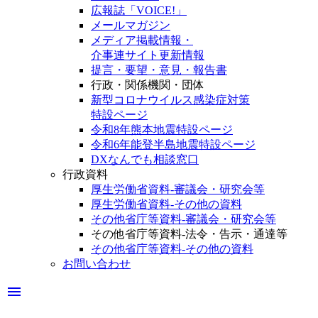
広報誌「VOICE!」
メールマガジン
メディア掲載情報・
介事連サイト更新情報
提言・要望・意見・報告書
行政・関係機関・団体
新型コロナウイルス感染症対策
特設ページ
令和8年熊本地震特設ページ
令和6年能登半島地震特設ページ
DXなんでも相談窓口
行政資料
厚生労働省資料-審議会・研究会等
厚生労働省資料-その他の資料
その他省庁等資料-審議会・研究会等
その他省庁等資料-法令・告示・通達等
その他省庁等資料-その他の資料
お問い合わせ
menu