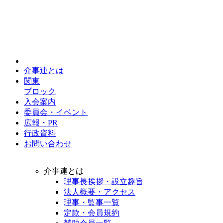
介事連とは
関東
ブロック
入会案内
委員会・イベント
広報・PR
行政資料
お問い合わせ
介事連とは
理事長挨拶・設立趣旨
法人概要・アクセス
理事・監事一覧
定款・会員規約