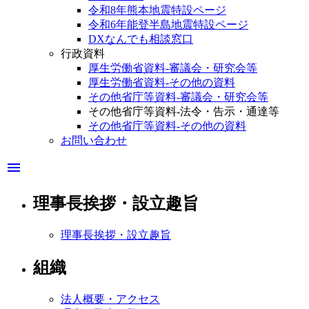
令和8年熊本地震特設ページ
令和6年能登半島地震特設ページ
DXなんでも相談窓口
行政資料
厚生労働省資料-審議会・研究会等
厚生労働省資料-その他の資料
その他省庁等資料-審議会・研究会等
その他省庁等資料-法令・告示・通達等
その他省庁等資料-その他の資料
お問い合わせ
menu
理事長挨拶・設立趣旨
理事長挨拶・設立趣旨
組織
法人概要・アクセス