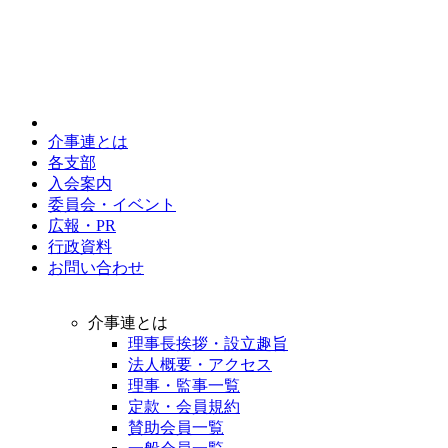
介事連とは
各支部
入会案内
委員会・イベント
広報・PR
行政資料
お問い合わせ
介事連とは
理事長挨拶・設立趣旨
法人概要・アクセス
理事・監事一覧
定款・会員規約
賛助会員一覧