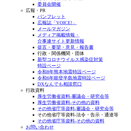
委員会開催
広報・PR
パンフレット
広報誌「VOICE!」
メールマガジン
メディア掲載情報・
介事連サイト更新情報
提言・要望・意見・報告書
行政・関係機関・団体
新型コロナウイルス感染症対策
特設ページ
令和8年熊本地震特設ページ
令和6年能登半島地震特設ページ
DXなんでも相談窓口
行政資料
厚生労働省資料-審議会・研究会等
厚生労働省資料-その他の資料
その他省庁等資料-審議会・研究会等
その他省庁等資料-法令・告示・通達等
その他省庁等資料-その他の資料
お問い合わせ