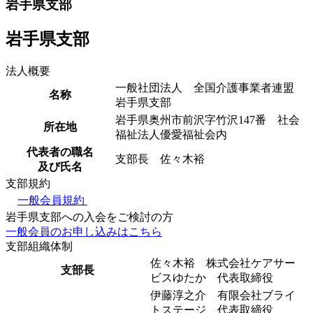
岩手県支部
岩手県支部
法人概要
一般社団法人 全国介護事業者連盟
名称
岩手県支部
岩手県奥州市前沢字竹沢147番 社会
所在地
福祉法人優愛福祉会内
代表者の職名
支部長 佐々木裕
及び氏名
支部規約
一般会員規約
岩手県支部への入会をご検討の方
一般会員のお申し込みはこちら
支部組織体制
佐々木裕 株式会社ケアサー
支部長
ビスゆたか 代表取締役
伊藤淳之介 有限会社ブライ
トステージ 代表取締役