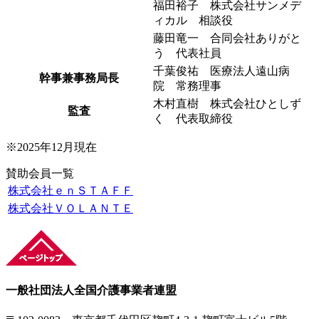
福田裕子 株式会社サンメデ
ィカル 相談役
藤田竜一 合同会社ありがと
う 代表社員
千葉俊祐 医療法人遠山病
幹事兼事務局長
院 常務理事
木村直樹 株式会社ひとしず
監査
く 代表取締役
※2025年12月現在
賛助会員一覧
株式会社ｅｎＳＴＡＦＦ
株式会社ＶＯＬＡＮＴＥ
一般社団法人
全国介護事業者連盟