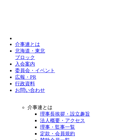
介事連とは
北海道・東北
ブロック
入会案内
委員会・イベント
広報・PR
行政資料
お問い合わせ
介事連とは
理事長挨拶・設立趣旨
法人概要・アクセス
理事・監事一覧
定款・会員規約