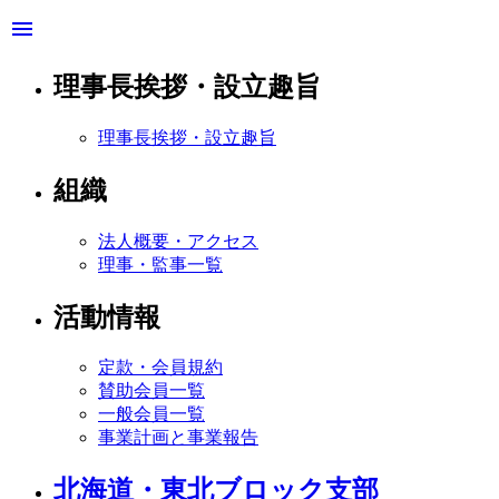
menu
理事長挨拶・設立趣旨
理事長挨拶・設立趣旨
組織
法人概要・アクセス
理事・監事一覧
活動情報
定款・会員規約
賛助会員一覧
一般会員一覧
事業計画と事業報告
北海道・東北ブロック支部