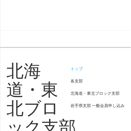
menu
北海
トップ
各支部
道・東
北海道・東北ブロック支部
北ブロ
岩手県支部 一般会員申し込み
ック支部