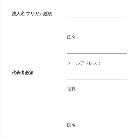
法人名 フリガナ
必須
氏名：
メールアドレス：
代表者
必須
役職：
氏名：