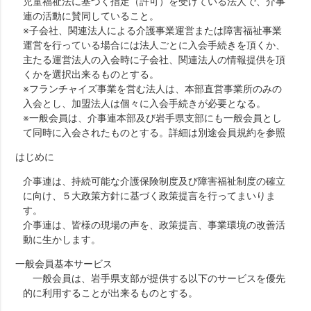
児童福祉法に基づく指定（許可）を受けている法人で、介事
連の活動に賛同していること。
※子会社、関連法人による介護事業運営または障害福祉事業
運営を行っている場合には法人ごとに入会手続きを頂くか、
主たる運営法人の入会時に子会社、関連法人の情報提供を頂
くかを選択出来るものとする。
※フランチャイズ事業を営む法人は、本部直営事業所のみの
入会とし、加盟法人は個々に入会手続きが必要となる。
※一般会員は、介事連本部及び岩手県支部にも一般会員とし
て同時に入会されたものとする。詳細は別途会員規約を参照
はじめに
介事連は、持続可能な介護保険制度及び障害福祉制度の確立
に向け、５大政策方針に基づく政策提言を行ってまいりま
す。
介事連は、皆様の現場の声を、政策提言、事業環境の改善活
動に生かします。
一般会員基本サービス
一般会員は、岩手県支部が提供する以下のサービスを優先
的に利用することが出来るものとする。