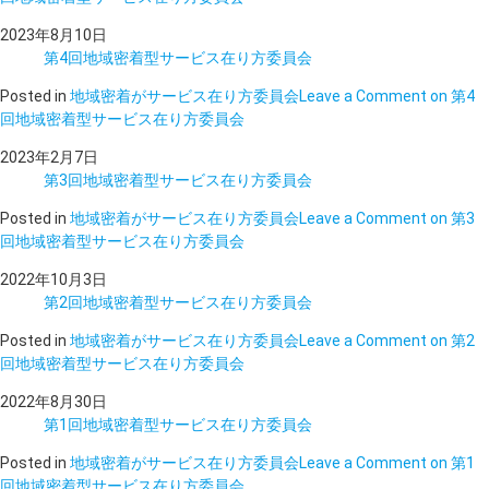
2023年8月10日
第4回地域密着型サービス在り方委員会
Posted in
地域密着がサービス在り方委員会
Leave a Comment
on 第4
回地域密着型サービス在り方委員会
2023年2月7日
第3回地域密着型サービス在り方委員会
Posted in
地域密着がサービス在り方委員会
Leave a Comment
on 第3
回地域密着型サービス在り方委員会
2022年10月3日
第2回地域密着型サービス在り方委員会
Posted in
地域密着がサービス在り方委員会
Leave a Comment
on 第2
回地域密着型サービス在り方委員会
2022年8月30日
第1回地域密着型サービス在り方委員会
Posted in
地域密着がサービス在り方委員会
Leave a Comment
on 第1
回地域密着型サービス在り方委員会