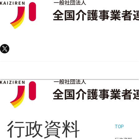
menu
行政資料
TOP