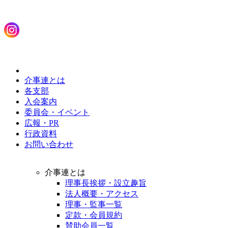
介事連とは
各支部
入会案内
委員会・イベント
広報・PR
行政資料
お問い合わせ
介事連とは
理事長挨拶・設立趣旨
法人概要・アクセス
理事・監事一覧
定款・会員規約
賛助会員一覧