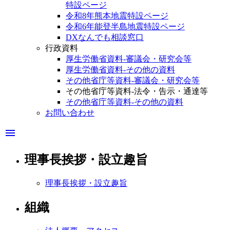
特設ページ
令和8年熊本地震特設ページ
令和6年能登半島地震特設ページ
DXなんでも相談窓口
行政資料
厚生労働省資料-審議会・研究会等
厚生労働省資料-その他の資料
その他省庁等資料-審議会・研究会等
その他省庁等資料-法令・告示・通達等
その他省庁等資料-その他の資料
お問い合わせ
menu
理事長挨拶・設立趣旨
理事長挨拶・設立趣旨
組織