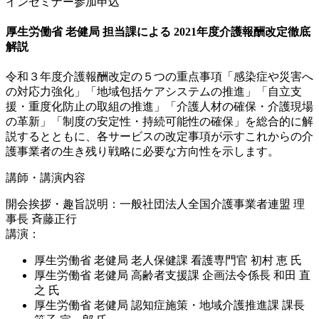
インセミナー参加申込
厚生労働省 老健局 担当課による 2021年度介護報酬改定徹底
解説
令和３年度介護報酬改定の５つの重点事項「感染症や災害へ
の対応力強化」「地域包括ケアシステムの推進」「自立支
援・重度化防止の取組の推進」「介護人材の確保・介護現場
の革新」「制度の安定性・持続可能性の確保」を総合的に解
説するとともに、各サービスの改定事項が示すこれからの介
護事業者の生き残り戦略に必要な方向性を示します。
講師・講演内容
開会挨拶・趣旨説明：一般社団法人全国介護事業者連盟 理
事長 斉藤正行
講演：
厚生労働省 老健局 老人保健課 看護専門官 初村 恵 氏
厚生労働省 老健局 高齢者支援課 企画法令係長 和田 直
之 氏
厚生労働省 老健局 認知症施策・地域介護推進課 課長