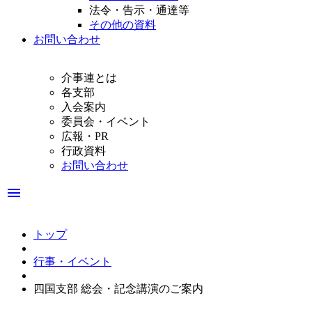
法令・告示・通達等
その他の資料
お問い合わせ
介事連とは
各支部
入会案内
委員会・イベント
広報・PR
行政資料
お問い合わせ
menu
トップ
行事・イベント
四国支部 総会・記念講演のご案内