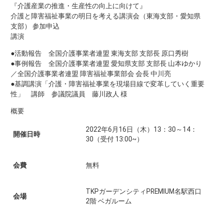
『介護産業の推進・生産性の向上に向けて』
介護と障害福祉事業の明日を考える講演会（東海支部・愛知県
支部） 参加申込
講演
●活動報告 全国介護事業者連盟 東海支部 支部長 原口秀樹
●事例報告 全国介護事業者連盟 愛知県支部 支部長 山本ゆかり
／全国介護事業者連盟 障害福祉事業部会 会長 中川亮
●基調講演「介護・障害福祉事業を現場目線で変革していく重要
性」 講師 参議院議員 藤川政人 様
概要
2022年6月16日（木）13：30～14：
開催日時
30（受付 13:00~）
会費
無料
TKPガーデンシティPREMIUM名駅西口
会場
2階 ベガルーム