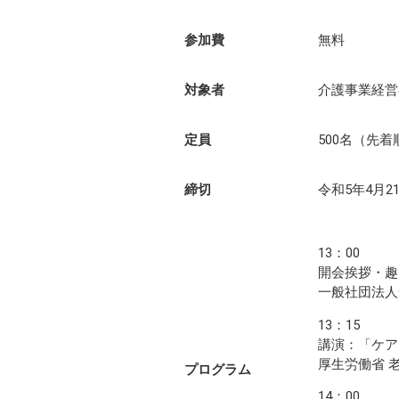
参加費
無料
対象者
介護事業経営
定員
500名（先着
締切
令和5年4月2
13：00
開会挨拶・趣
一般社団法人
13：15
講演：「ケア
厚生労働省 
プログラム
14：00