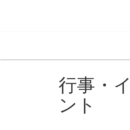
介事連とは
各支部
入会案内
委員会・イベント
広報・PR
行政資料
お
行事・
ント