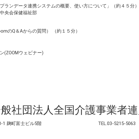
プランデータ連携システムの概要、使い方について」（約４５分
中央会保健福祉部
oomのQ＆Aからの質問） （約１５分）
(ZOOMウェビナー)
一般社団法人
全国介護事業者連
3-1 麹町富士ビル5階
TEL.03-5215-5063