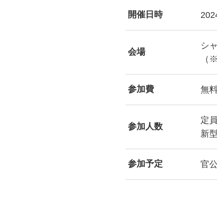
開催日時
20
シャ
会場
（※
参加費
無
定員
参加人数
新
参加予定
官