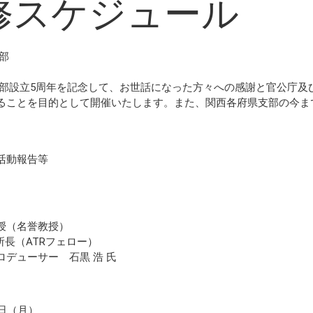
修スケジュール
部
支部設立5周年を記念して、お世話になった方々への感謝と官公庁及
ることを目的として開催いたします。また、関西各府県支部の今ま
活動報告等
（名誉教授）
（ATRフェロー）
ューサー 石黒 浩 氏
6日（月）