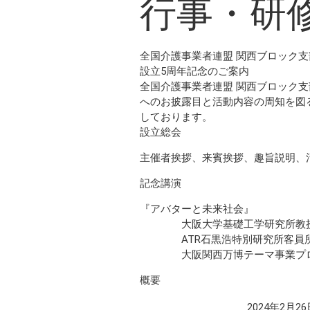
行事・研
全国介護事業者連盟 関西ブロック支
設立5周年記念のご案内
全国介護事業者連盟 関西ブロック
へのお披露目と活動内容の周知を図
しております。
設立総会
主催者挨拶、来賓挨拶、趣旨説明、
記念講演
『アバターと未来社会』
大阪大学基礎工学研究所教授
ATR石黒浩特別研究所客員所長
大阪関西万博テーマ事業プロデ
概要
2024年2月2