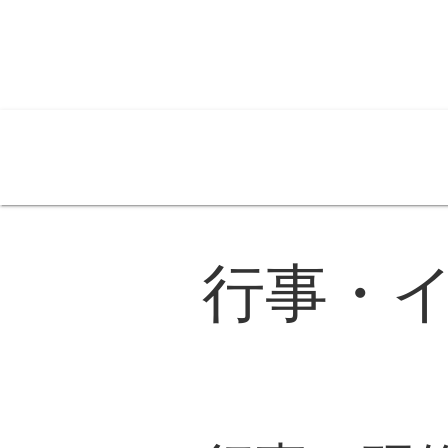
介事連とは
各支部
入会案内
委員会・イベント
広報・PR
行政資料
お
行事・