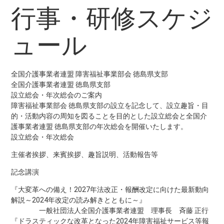
行事・研修スケジ
ュール
全国介護事業者連盟 障害福祉事業部会 徳島県支部
全国介護事業者連盟 徳島県支部
設立総会・年次総会のご案内
障害福祉事業部会 徳島県支部の設立を記念して、設立趣旨・目
的・活動内容の周知を図ることを目的とした設立総会と全国介
護事業者連盟 徳島県支部の年次総会を開催いたします。
設立総会・年次総会
主催者挨拶、来賓挨拶、趣旨説明、活動報告等
記念講演
『大変革への備え！2027年法改正・報酬改定に向けた最新動向
解説～2024年改定の読み解きとともに～』
一般社団法人全国介護事業者連盟 理事長 斉藤 正行
『ドラスティックな改革となった2024年障害福祉サービス等報