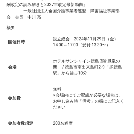
酬改定の読み解きと2027年改定最新動向』
一般社団法人全国介護事業者連盟 障害福祉事業部
会 会長 中川 亮
概要
設立総会 2024年11月29日（金）
開催日時
14:00～17:00（受付 13:30〜）
ホテルサンシャイン徳島 3階 鳳凰の
会場
間 / 徳島市南出来島町2-9「JR徳島
駅」から徒歩10分
無料
※会場内にてご配慮が必要な場合は、
参加費
お申し込み時「備考」の欄にご記入く
ださい
参加者数想定
200名程度