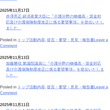
た。
要
報
令
『介
官
田
望』
酬
和
護
に
村
2025年11月17日
を
改
8
分
『介
憲
赤澤亮正 経済産業大臣に『介護分野の物価高・賃金対
提
定
年
野
護
久
応及び介護保険制度改正に係る要望事項』を提出いたし
出
に
度
の
分
自
ました。
い
係
臨
物
野
由
た
る
時
価
の
民
Posted in
トップ活動内容
,
提言・要望・意見・報告書
Leave a
し
要
報
高・
物
主
on
Comment
ま
望
酬
賃
価
党
赤
し
事
改
金
高・
政
澤
2025年11月13日
た。
項』
定
対
賃
務
亮
加藤勝信 衆議院議員に『介護分野の物価高・賃金対応
を
に
応
金
調
正
及び介護保険制度改正に係る要望事項』を提出いたしま
提
係
及
対
査
経
した。
出
る
び
応
会
済
い
要
介
及
会
産
Posted in
トップ活動内容
,
提言・要望・意見・報告書
Leave a
た
望
護
び
長
業
on
Comment
し
事
保
介
代
大
加
ま
項』
険
護
行
臣
藤
2025年11月11日