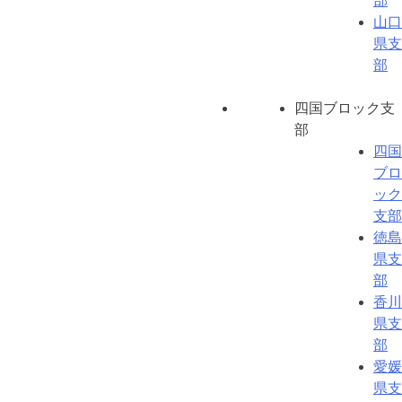
部
山口
県支
部
四国ブロック支
部
四国
ブロ
ック
支部
徳島
県支
部
香川
県支
部
愛媛
県支