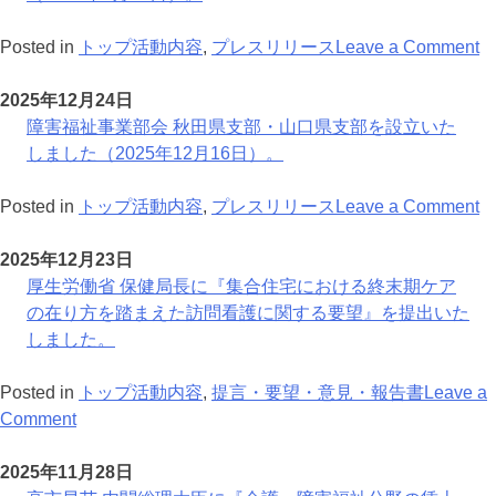
ま
い
課
議
党
げ・
者
し
た
題
院
政
物
連
o
Posted in
トップ活動内容
,
プレスリリース
Leave a Comment
た。
し
に
議
務
価
盟
障
ま
係
員
調
高
群
害
2025年12月24日
し
る
の
査
騰
馬
福
障害福祉事業部会 秋田県支部・山口県支部を設立いた
た。
要
会
会
等
県
祉
しました（2025年12月16日）。
望
に
社
の
支
事
書』
出
会
状
部
業
o
Posted in
トップ活動内容
,
プレスリリース
Leave a Comment
を
席
保
況
年
部
障
提
し、
障
調
次
会
害
2025年12月23日
出
『令
制
査
総
高
福
厚生労働省 保健局長に『集合住宅における終末期ケア
い
和
度
（速
会
知
祉
の在り方を踏まえた訪問看護に関する要望』を提出いた
た
９
調
報）」
を
県
事
しました。
し
年
査
が
開
支
業
ま
度
会
公
催
部
部
Posted in
トップ活動内容
,
提言・要望・意見・報告書
Leave a
し
介
介
on
表
い
を
会
Comment
た。
護
護
厚
さ
た
設
秋
報
委
生
れ
し
立
田
2025年11月28日