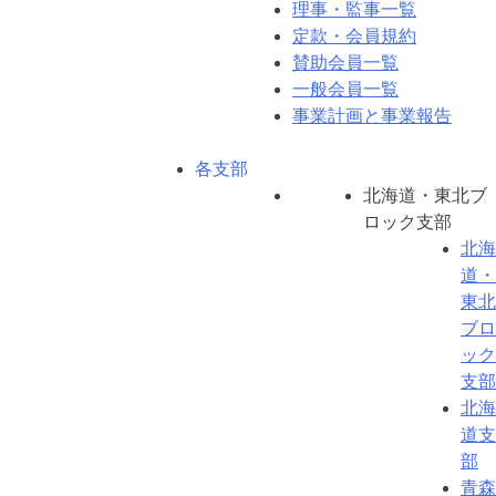
理事・監事一覧
定款・会員規約
賛助会員一覧
一般会員一覧
事業計画と事業報告
各支部
北海道・東北ブ
ロック支部
北海
道・
東北
ブロ
ック
支部
北海
道支
部
青森