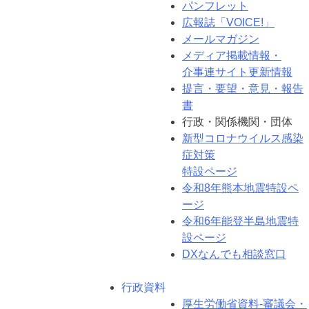
パンフレット
広報誌「VOICE!」
メールマガジン
メディア掲載情報・
介事連サイト更新情報
提言・要望・意見・報告
書
行政・関係機関・団体
新型コロナウイルス感染
症対策
特設ページ
令和8年熊本地震特設ペ
ージ
令和6年能登半島地震特
設ページ
DXなんでも相談窓口
行政資料
厚生労働省資料-審議会・