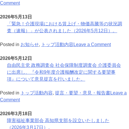
人
福
護・
on
会
Comment
材
祉
福
自
群
活
サ
祉
由
馬
2026年5月13日
用
ー
人
民
県
「緊急！介護現場における賃上げ・物価高騰等の状況調
の
ビ
材
主
支
査（速報）」が公表されました（2026年5月12日）。
課
ス
の
党
部
題
等
確
地
on
設
Posted in
お知らせ
,
トップ活動内容
Leave a Comment
に
報
保
域
「緊
立
係
酬
に
の
急！
総
2026年5月12日
る
改
お
介
介
会
自由民主党 政務調査会 社会保障制度調査会 介護委員会
要
定
け
護
護
お
に出席し、『令和9年度介護報酬改定に関する要望事
望
に
る
と
現
よ
項』について意見提言を行いました。
書』
つ
外
福
場
び
を
い
国
祉
に
全
Posted in
トップ活動内容
,
提言・要望・意見・報告書
Leave a
提
て』
人
を
on
お
国
Comment
出
意
材
考
自
け
介
い
見
活
え
由
る
護
2026年3月18日
た
提
用
る
民
賃
事
障害福祉事業部会 高知県支部を設立いたしました
し
言
の
参
主
上
業
（2026年3月17日）。