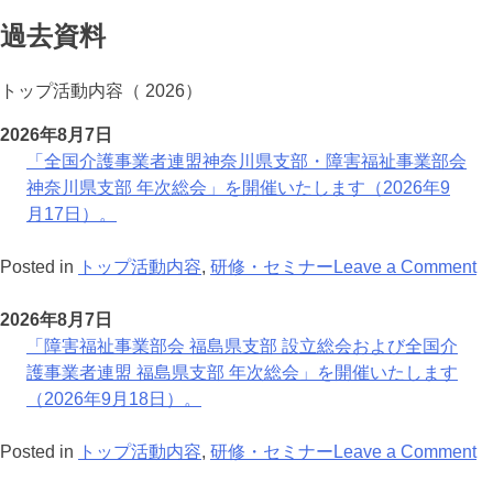
過去資料
トップ活動内容（ 2026）
2026年8月7日
「全国介護事業者連盟神奈川県支部・障害福祉事業部会
神奈川県支部 年次総会」を開催いたします（2026年9
月17日）。
o
Posted in
トップ活動内容
,
研修・セミナー
Leave a Comment
「
国
2026年8月7日
介
「障害福祉事業部会 福島県支部 設立総会および全国介
護
護事業者連盟 福島県支部 年次総会」を開催いたします
事
（2026年9月18日）。
業
者
o
Posted in
トップ活動内容
,
研修・セミナー
Leave a Comment
連
「