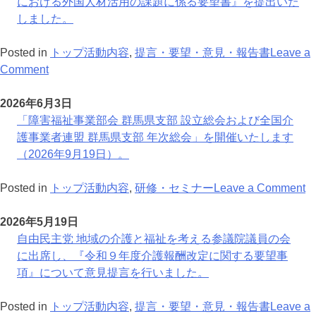
る
新
1
を
年
支
における外国人材活用の課題に係る要望書』を提出いた
Ｐ
の
日
開
9
部
しました。
Ｔ
会
催
月
を
に
厚
い
1
設
Posted in
トップ活動内容
,
提言・要望・意見・報告書
Leave a
『介
生
on
た
日
立
Comment
護・
労
自
し
い
福
働
由
ま
た
2026年6月3日
祉
部
民
す
し
「障害福祉事業部会 群馬県支部 設立総会および全国介
人
会
主
（
ま
護事業者連盟 群馬県支部 年次総会」を開催いたします
材
に
党
年
し
（2026年9月19日）。
の
『令
外
9
た
確
和
国
月
（
o
Posted in
トップ活動内容
,
研修・セミナー
Leave a Comment
保
9
人
1
年
「
に
年
政
日
6
害
2026年5月19日
お
度
策
月
福
自由民主党 地域の介護と福祉を考える参議院議員の会
け
介
本
1
祉
に出席し、『令和９年度介護報酬改定に関する要望事
る
護・
部
日
事
項』について意見提言を行いました。
外
障
に
業
国
害
『介
部
Posted in
トップ活動内容
,
提言・要望・意見・報告書
Leave a