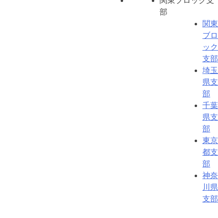
関東ブロック支
部
関東
ブロ
ック
支部
埼玉
県支
部
千葉
県支
部
東京
都支
部
神奈
川県
支部