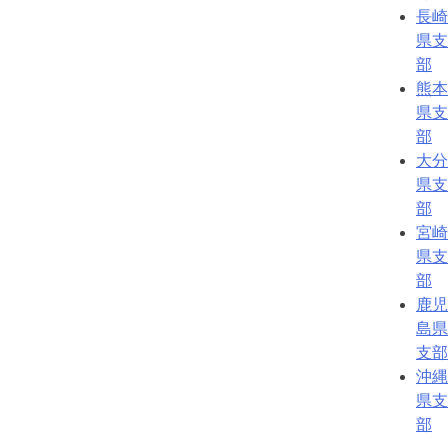
長崎
県支
部
熊本
県支
部
大分
県支
部
宮崎
県支
部
鹿児
島県
支部
沖縄
県支
部