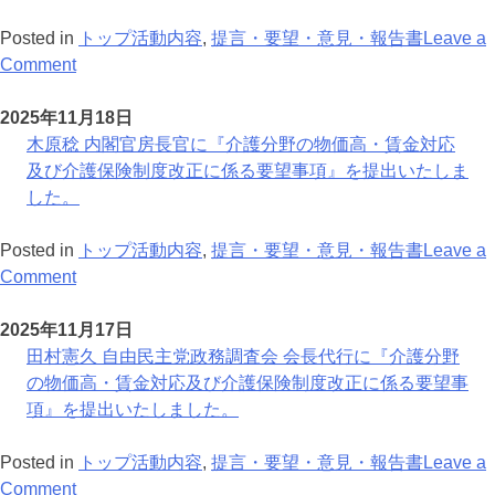
を
す
ケ
障
官
1
行
る
ア
害
房
月
Posted in
トップ活動内容
,
提言・要望・意見・報告書
Leave a
い
要
の
福
長
on
1
Comment
ま
望
在
祉
官
菅
日
し
事
り
分
に
義
2025年11月18日
た。
項』
方
野
『介
偉
木原稔 内閣官房長官に『介護分野の物価高・賃金対応
に
を
の
護・
元
及び介護保険制度改正に係る要望事項』を提出いたしま
つ
踏
賃
障
内
した。
い
ま
上
害
閣
て
え
げ
福
総
Posted in
トップ活動内容
,
提言・要望・意見・報告書
Leave a
意
た
及
祉
理
on
Comment
見
訪
び
分
大
木
提
問
令
野
臣
原
2025年11月17日
言
看
和
の
衆
稔
田村憲久 自由民主党政務調査会 会長代行に『介護分野
を
護
8
賃
議
内
の物価高・賃金対応及び介護保険制度改正に係る要望事
行
に
年
上
院
閣
項』を提出いたしました。
い
関
度
げ
議
官
ま
す
臨
及
員
房
Posted in
トップ活動内容
,
提言・要望・意見・報告書
Leave a
し
る
時
び
に
長
on
Comment