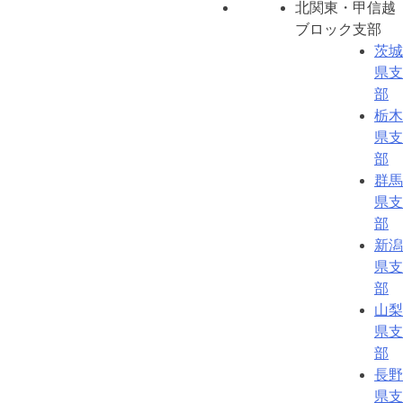
北関東・甲信越
ブロック支部
茨城
県支
部
栃木
県支
部
群馬
県支
部
新潟
県支
部
山梨
県支
部
長野
県支