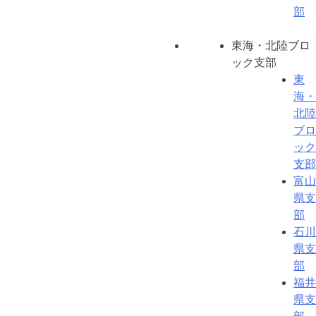
部
東海・北陸ブロ
ック支部
東
海・
北陸
ブロ
ック
支部
富山
県支
部
石川
県支
部
福井
県支