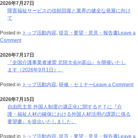
盟
害
2026年7月27日
神
福
障害福祉サービスの信頼回復と業界の健全な発展に向け
奈
祉
て
川
事
県
業
Posted in
トップ活動内容
,
提言・要望・意見・報告書
Leave a
on
支
部
Comment
障
部
会
害
障
福
2026年7月17日
福
害
島
『全国介護事業者連盟 北陸大会in富山』を開催いたし
祉
福
県
ます（2026年9月1日）。
サ
祉
支
ー
事
部
o
Posted in
トップ活動内容
,
研修・セミナー
Leave a Comment
ビ
業
設
『
ス
部
立
国
2026年7月15日
の
会
総
介
自由民主党 外国人制度の適正化に関するＰＴに『介
信
神
会
護
護・福祉人材の確保における外国人材活用の課題に係る
頼
奈
お
事
要望書』を提出いたしました。
回
川
よ
業
復
県
び
者
Posted in
トップ活動内容
,
提言・要望・意見・報告書
Leave a