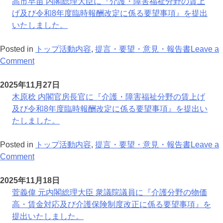
酬
員
労
ま
ま
い
県
高市早苗 内閣総理大臣に『介護・障害福祉分野の賃上
改
会
働
し
す
た
支
げ及び令和8年度臨時報酬改定に係る要望事項』を提出
定
に
省
た
（
し
部
いたしました。
に
出
保
（2026
年
ま
山
関
席
健
年
9
し
口
Posted in
トップ活動内容
,
提言・要望・意見・報告書
Leave a
す
し、
局
on
5
月
た
県
Comment
る
『令
長
高
月
1
（
支
要
和
に
市
12
日
年
部
2025年11月27日
望
9
『集
早
日）。
3
を
木原稔 内閣官房長官に『介護・障害福祉分野の賃上げ
事
年
合
苗
月
設
及び令和8年度臨時報酬改定に係る要望事項』を提出い
項』
度
住
内
1
立
たしました。
に
介
宅
閣
日
い
つ
護
に
総
た
Posted in
トップ活動内容
,
提言・要望・意見・報告書
Leave a
い
報
お
理
on
し
Comment
て
酬
け
大
木
ま
意
改
る
臣
原
し
2025年11月18日
見
定
終
に
稔
た
菅義偉 元内閣総理大臣 衆議院議員に『介護分野の物価
提
に
末
『介
内
（
高・賃金対応及び介護保険制度改正に係る要望事項』を
言
関
期
護・
閣
年
提出いたしました。