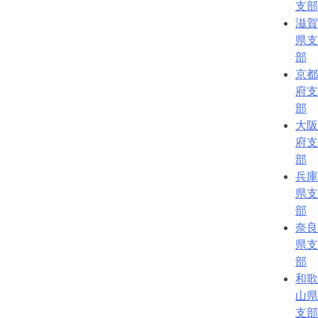
支部
滋賀
県支
部
京都
府支
部
大阪
府支
部
兵庫
県支
部
奈良
県支
部
和歌
山県
支部