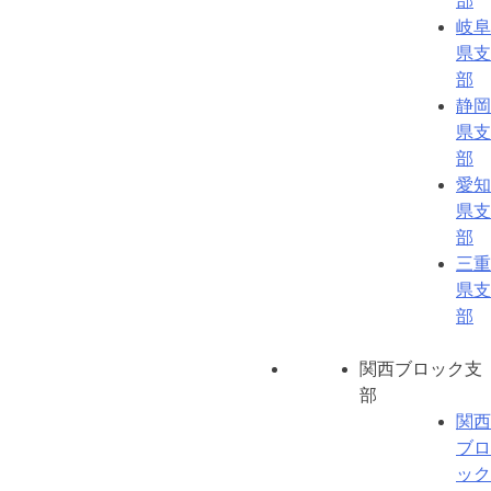
部
岐阜
県支
部
静岡
県支
部
愛知
県支
部
三重
県支
部
関西ブロック支
部
関西
ブロ
ック