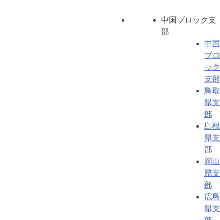
中国ブロック支
部
中国
ブロ
ック
支部
鳥取
県支
部
島根
県支
部
岡山
県支
部
広島
県支