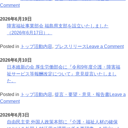
と
on
支
全
連
Comment
業
自
部
国
盟
界
由
年
介
北
2026年6月19日
の
民
次
護
陸
障害福祉事業部会 福島県支部を設立いたしました
健
主
総
事
大
（2026年6月17日）。
全
党
会
業
会
な
外
を
者
in
o
Posted in
トップ活動内容
,
プレスリリース
Leave a Comment
発
国
開
連
富
障
展
人
催
盟
山
害
2026年6月10日
に
制
い
福
を
福
日本維新の会 厚生労働部会に『令和9年度介護・障害福
向
度
た
島
開
祉
祉サービス等報酬改定について』意見提言いたしまし
け
の
し
県
催
事
た。
て
適
ま
支
い
業
正
す
部
た
部
Posted in
トップ活動内容
,
提言・要望・意見・報告書
Leave a
化
on
（
年
し
会
Comment
に
日
年
次
ま
福
関
本
9
総
す
島
2026年6月3日
す
維
月
会
（
県
自由民主党 外国人政策本部に『介護・福祉人材の確保