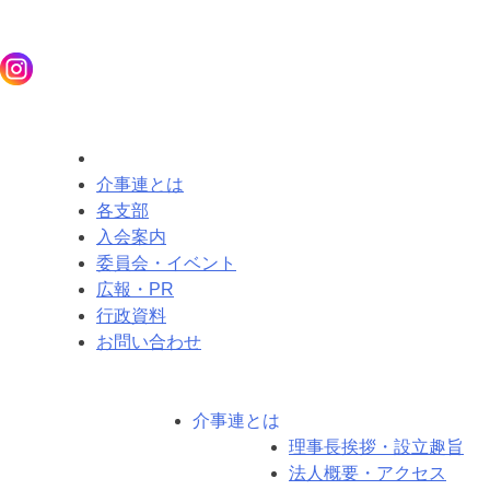
介事連とは
各支部
入会案内
委員会・イベント
広報・PR
行政資料
お問い合わせ
介事連とは
理事長挨拶・設立趣旨
法人概要・アクセス